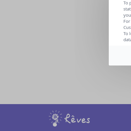
To 
sta
you
Date :
For
Cus
Lieu :
To 
Organi
dat