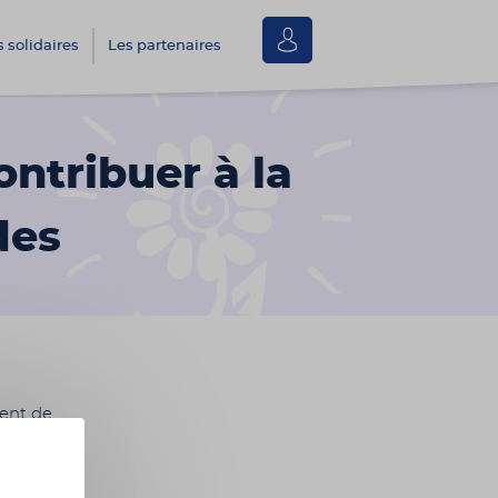
Se
s solidaires
Les partenaires
connecter
ntribuer à la
des
ment de
otation
ments