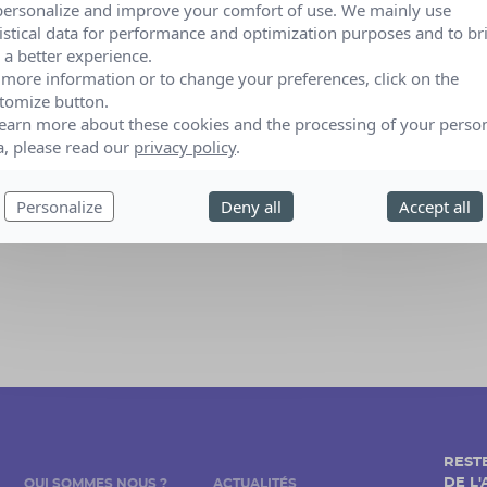
personalize and improve your comfort of use. We mainly use
tistical data for performance and optimization purposes and to br
 a better experience.
01 Sep 2019 au 01 Fév 2027
 more information or to change your preferences, click on the
tomize button.
Angers (Maine-et-Loire)
learn more about these cookies and the processing of your perso
sé par :
Délégation Maine et Loire
a, please read our
privacy policy
.
Personalize
Deny all
Accept all
REST
DE L
QUI SOMMES NOUS ?
ACTUALITÉS