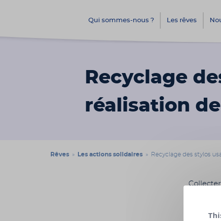
Qui sommes-nous ?
Les rêves
Nou
Recyclage des
réalisation d
Rêves
»
Les actions solidaires
» Recyclage des stylos usa
Collecte
Maine-et
financiè
Thi
d’écritu