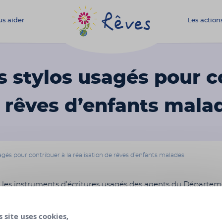
s aider
Les action
Association
Rêves
 stylos usagés pour co
e rêves d’enfants mala
gés pour contribuer à la réalisation de rêves d’enfants malades
r les instruments d’écritures usagés des agents du Départe
-Loire pour que l’association Rêves puisse bénéficier d’une d
re correspondant au résultat de la valorisation de ces instru
s site uses cookies,
re par recyclage via TERRACYCLE.