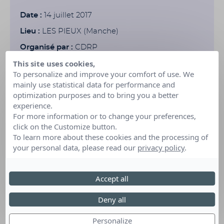
Date :
14 juillet 2017
Lieu :
LES PIEUX (Manche)
Organisé par :
CDRP
This site uses cookies,
To personalize and improve your comfort of use. We
mainly use statistical data for performance and
optimization purposes and to bring you a better
experience.
For more information or to change your preferences,
click on the Customize button.
To learn more about these cookies and the processing of
your personal data, please read our
privacy policy
.
Télécharger l'affiche
Accept all
Deny all
Personalize