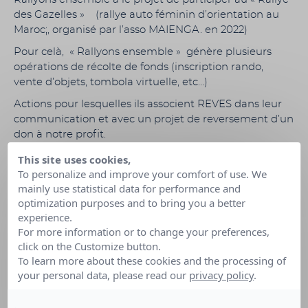
des Gazelles » (rallye auto féminin d’orientation au
Maroc;, organisé par l’asso MAIENGA. en 2022)
Pour celà, « Rallyons ensemble » génère plusieurs
opérations de récolte de fonds (inscription rando,
vente d’objets, tombola virtuelle, etc…)
Actions pour lesquelles ils associent REVES dans leur
communication et avec un projet de reversement d’un
don à notre profit.
This site uses cookies,
To personalize and improve your comfort of use. We
mainly use statistical data for performance and
optimization purposes and to bring you a better
experience.
For more information or to change your preferences,
click on the Customize button.
Cette action solidaire a été annulée
To learn more about these cookies and the processing of
Date :
01 Jan 2001 au 31 Juil 2022
your personal data, please read our
privacy policy
.
Lieu :
LE BOSC DU THEIL (Eure)