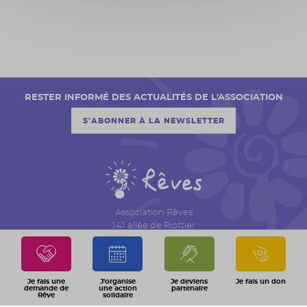
RESTER INFORMÉ DES ACTUALITÉS DE L'ASSOCIATION
S'ABONNER À LA NEWSLETTER
Association Rêves
141 allée de Riottier
CS 7007 – Limas
69651 Villefranche sur Saône Cedex
04 74 06 30 00
Je fais une
J'organise
Je deviens
Je fais un don
demande de
une action
partenaire
Rêve
solidaire