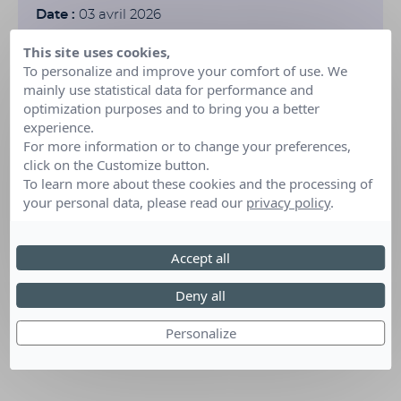
Date :
03 avril 2026
Lieu :
Epagny Metz-Tessy (Haute-Savoie)
This site uses cookies,
To personalize and improve your comfort of use. We
Organisé par :
Ecole La Pommeraie Les Sapins
mainly use statistical data for performance and
optimization purposes and to bring you a better
experience.
For more information or to change your preferences,
click on the Customize button.
To learn more about these cookies and the processing of
your personal data, please read our
privacy policy
.
Accept all
Deny all
Personalize