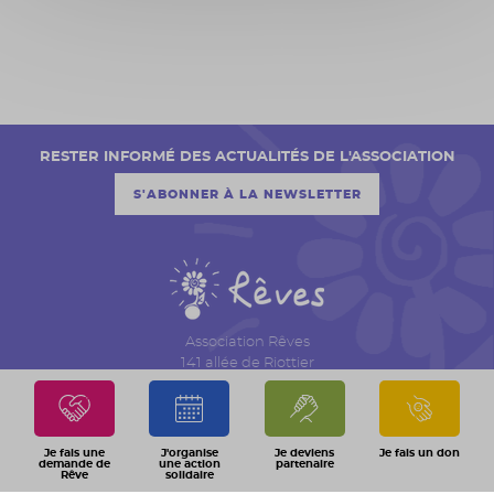
RESTER INFORMÉ DES ACTUALITÉS DE L'ASSOCIATION
S'ABONNER À LA NEWSLETTER
Association Rêves
141 allée de Riottier
CS 7007 – Limas
69651 Villefranche sur Saône Cedex
04 74 06 30 00
Je fais une
J'organise
Je deviens
Je fais un don
demande de
une action
partenaire
Rêve
solidaire