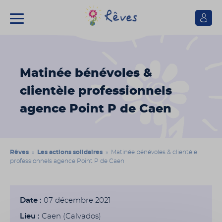
Se
connect
Association
Rêves
Matinée bénévoles &
clientèle professionnels
agence Point P de Caen
Rêves
»
Les actions solidaires
» Matinée bénévoles & clientèle
professionnels agence Point P de Caen
Date :
07 décembre 2021
Lieu :
Caen (Calvados)