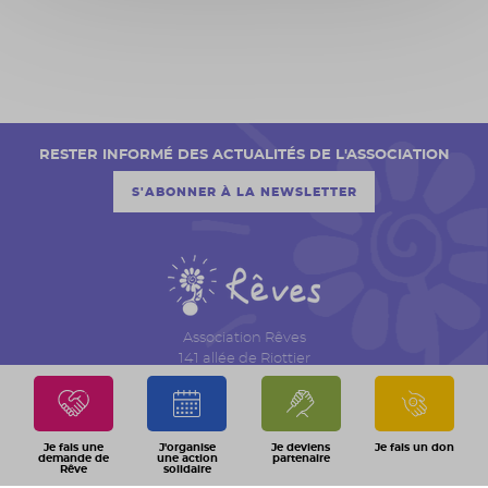
RESTER INFORMÉ DES ACTUALITÉS DE L'ASSOCIATION
S'ABONNER À LA NEWSLETTER
Association Rêves
141 allée de Riottier
CS 7007 – Limas
69651 Villefranche sur Saône Cedex
04 74 06 30 00
Je fais une
J'organise
Je deviens
Je fais un don
demande de
une action
partenaire
Rêve
solidaire