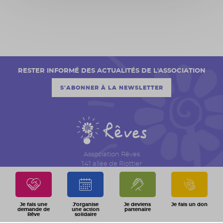
RESTER INFORMÉ DES ACTUALITÉS DE L'ASSOCIATION
S'ABONNER À LA NEWSLETTER
Association Rêves
141 allée de Riottier
CS 7007 – Limas
69651 Villefranche sur Saône Cedex
04 74 06 30 00
Je fais une
J'organise
Je deviens
Je fais un don
demande de
une action
partenaire
Rêve
solidaire