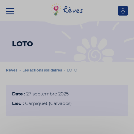
Se
connect
Association
Rêves
LOTO
Rêves
»
Les actions solidaires
» LOTO
Date :
27 septembre 2025
Lieu :
Carpiquet (Calvados)