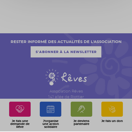
RESTER INFORMÉ DES ACTUALITÉS DE L'ASSOCIATION
S'ABONNER À LA NEWSLETTER
Association Rêves
141 allée de Riottier
CS 7007 – Limas
69651 Villefranche sur Saône Cedex
04 74 06 30 00
Je fais une
J'organise
Je deviens
Je fais un don
demande de
une action
partenaire
Rêve
solidaire