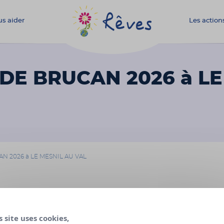
s aider
Les action
Association
Rêves
 DE BRUCAN 2026 à LE
N 2026 à LE MESNIL AU VAL
06 au 07 juin 2026
s site uses cookies,