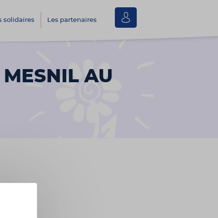
Se
s solidaires
Les partenaires
connecter
 MESNIL AU