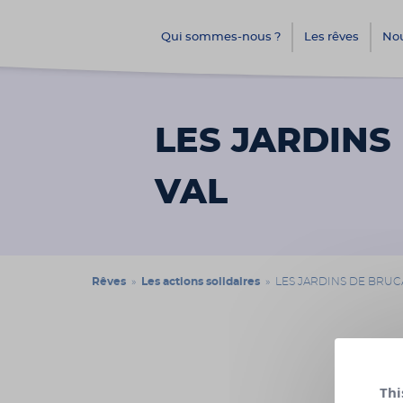
Qui sommes-nous ?
Les rêves
Nou
LES JARDINS
VAL
Rêves
»
Les actions solidaires
» LES JARDINS DE BRUCA
Date :
Thi