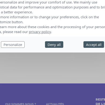
personalize and improve your comfort of use. We mainly use
LE MESNIL AU VAL (Manche)
tistical data for performance and optimization purposes and to br
sé par :
LES JARDINS DE BRUCAN
 a better experience.
 more information or to change your preferences, click on the
tomize button.
learn more about these cookies and the processing of your perso
a, please read our
privacy policy
.
Personalize
Deny all
Accept all
REST
DE L
QUI SOMMES NOUS ?
ACTUALITÉS