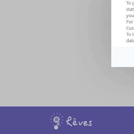
Lieu :
To 
sta
Organi
you
For
Cus
To 
dat