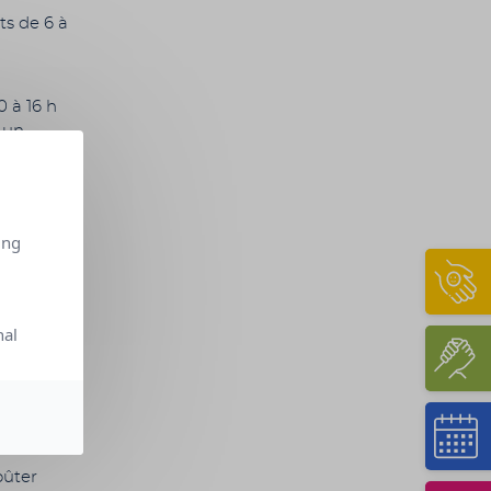
ts de 6 à
0 à 16 h
t un
nomènes
ing
’une
ettant
nal
ne
ement
oûter