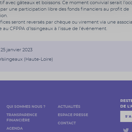
tif avec gâteaux et boissons. Ce moment convivial serait l’oc
 par une participation libre des fonds financiers au profit de
ion.
fices seront reversés par chèque ou virement via une associ
e au CFPPA d’Issingeaux à l’issue de l’événement.
25 janvier 2023
Ysiingeaux (Haute-Loire)
REST
DE L
QUI SOMMES NOUS ?
ACTUALITÉS
TRANSPARENCE
ESPACE PRESSE
S'
FINANCIÈRE
CONTACT
AGENDA