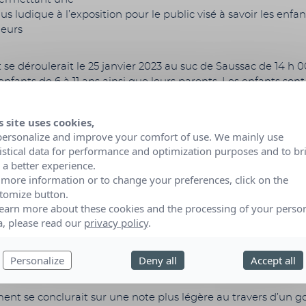
us ludique à l’exposition pour le public visé à savoir les enfan
leurs
 se déroulerait le 25 janvier 2023 au suc de Saussac de 14 h 0
enfants de 6 à 11 ans ainsi que leurs parents. Les enfants son
’il faut
ser et qui est porteur d’espoir pour contrer, ralentir les phé
s site uses cookies,
ues qui
personalize and improve your comfort of use. We mainly use
actent aujourd’hui.
tistical data for performance and optimization purposes and to br
e aux trésors autour du suc à partir d’indices récoltés lors d
 a better experience.
 more information or to change your preferences, click on the
romenade, les enfants décrypteraient une phrase leur perm
tomize button.
r à une
learn more about these cookies and the processing of your perso
se en s’appuyant sur une exposition sur l’écologie.
a, please read our
privacy policy
.
 de la chasse aux trésors un intervenant expert proposerait u
e avec les enfants et leurs parents sur l’impact du réchauff
Personalize
Deny all
Accept all
ue sur la faune
ent se conclurait sur une note plus légère au travers d’un g