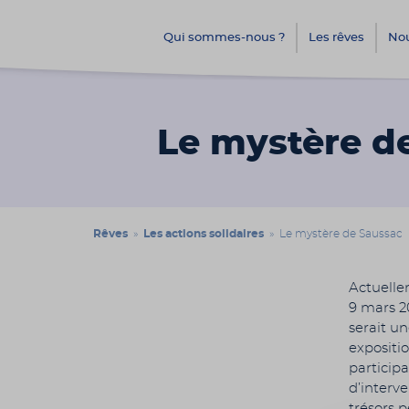
Qui sommes-nous ?
Les rêves
Nou
Le mystère d
Rêves
»
Les actions solidaires
» Le mystère de Saussac
Actuelle
9 mars 2
serait u
expositio
participa
d’interv
trésors 