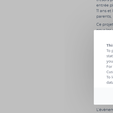
entrée pl
11 ans et 
parents,
Ce projet
pour les 
public qu
sensibili
Thi
climatiq
To 
nous imp
sta
Une chass
you
For
balade/p
Cus
d’accéde
To 
récompen
dat
A l’issue
rencontr
climatiq
locale.
L’évènem