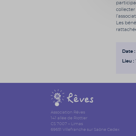
participa
collecter
l’associat
Les béné
rattaché
Date :
Lieu :
Association Rêves
141 allée de Riottier
CS 7007 – Limas
69651 Villefranche sur Saône Cedex