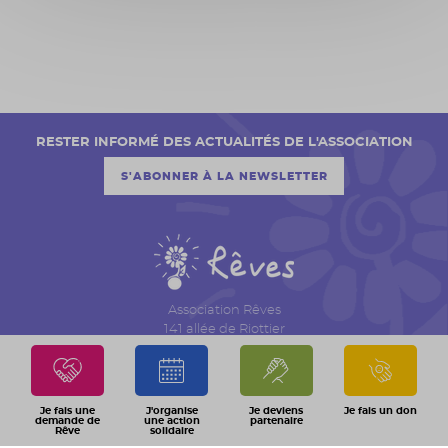
RESTER INFORMÉ DES ACTUALITÉS DE L'ASSOCIATION
S'ABONNER À LA NEWSLETTER
Association Rêves
141 allée de Riottier
CS 7007 – Limas
69651 Villefranche sur Saône Cedex
04 74 06 30 00
Je fais une
J'organise
Je deviens
Je fais un don
demande de
une action
partenaire
Rêve
solidaire