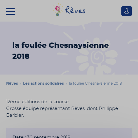
Se
connect
Association
Rêves
la foulée Chesnaysienne
2018
Rêves
»
Les actions solidaires
» la foulée Chesnaysienne 2018
12ème editions de la course
Grosse équipe représentant Rêves, dont Philippe
Barbier.
Date :
30 septembre 2018