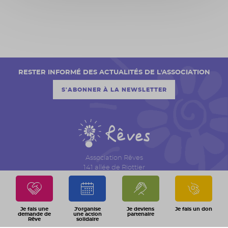
RESTER INFORMÉ DES ACTUALITÉS DE L'ASSOCIATION
S'ABONNER À LA NEWSLETTER
Association Rêves
141 allée de Riottier
CS 7007 – Limas
69651 Villefranche sur Saône Cedex
04 74 06 30 00
Je fais une
J'organise
Je deviens
Je fais un don
demande de
une action
partenaire
Rêve
solidaire