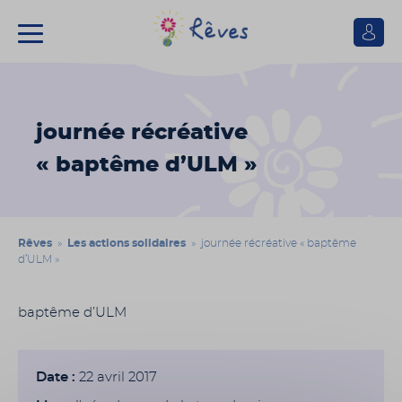
Se
connect
Association
Rêves
journée récréative
« baptême d’ULM »
Rêves
»
Les actions solidaires
» journée récréative « baptême
d’ULM »
baptême d’ULM
Date :
22 avril 2017