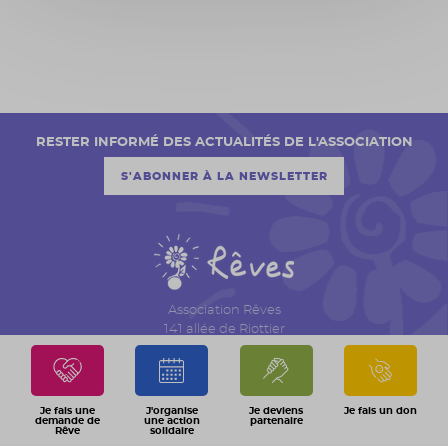
RESTER INFORMÉ DES ACTUALITÉS DE L'ASSOCIATION
S'ABONNER À LA NEWSLETTER
Association Rêves
141 allée de Riottier
CS 7007 – Limas
69651 Villefranche sur Saône Cedex
04 74 06 30 00
Je fais une
J'organise
Je deviens
Je fais un don
demande de
une action
partenaire
Rêve
solidaire