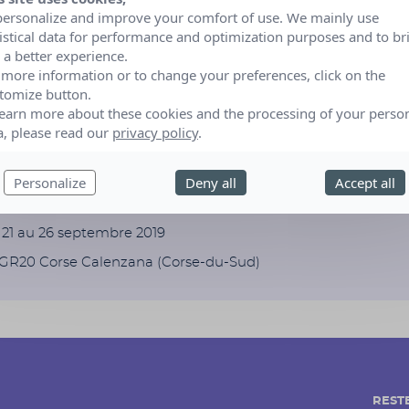
n enfant a réaliser ses rêves tout en réalisant le nôtre.
personalize and improve your comfort of use. We mainly use
tistical data for performance and optimization purposes and to br
ns déjà pas mal avancé en terme de logistique et de prepara
 a better experience.
ndons d’officialiser la chose avec une association, la vôtre on
 more information or to change your preferences, click on the
entamer des démarches avec des partenaires pour se faire fi
tomize button.
des fonds.
learn more about these cookies and the processing of your perso
haitons effectuer cette opération en septembre 2019 pour n
a, please read our
privacy policy
.
une année pour bien la préparer et communiquer le plus eff
Personalize
Deny all
Accept all
21 au 26 septembre 2019
GR20 Corse Calenzana (Corse-du-Sud)
REST