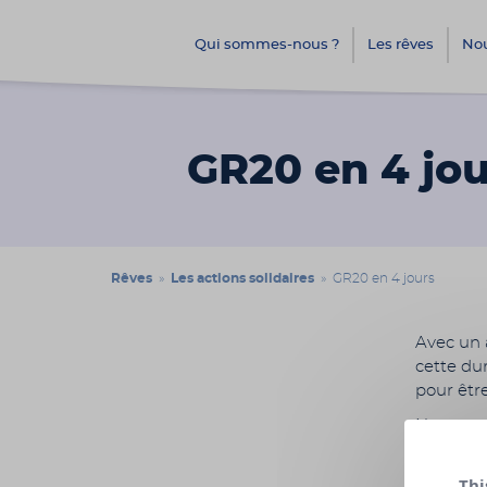
Qui sommes-nous ?
Les rêves
Nou
GR20 en 4 jou
Rêves
»
Les actions solidaires
» GR20 en 4 jours
Avec un 
cette du
pour êtr
Nous vou
proposan
naturell
Thi