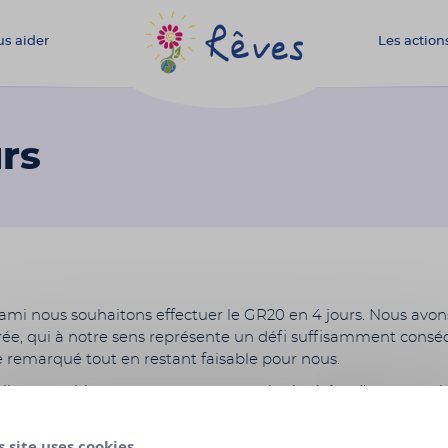
s aider
Les action
Association
Rêves
rs
ami nous souhaitons effectuer le GR20 en 4 jours. Nous avons
rée, qui à notre sens représente un défi suffisamment cons
e remarqué tout en restant faisable pour nous.
lions combiner cette aventure avec les intérêts d’une associ
t des actions pour les enfants malades. Et notre choix s’est
ement porté vers la vôtre, étant donné que nous trouvons co
s site uses cookies,