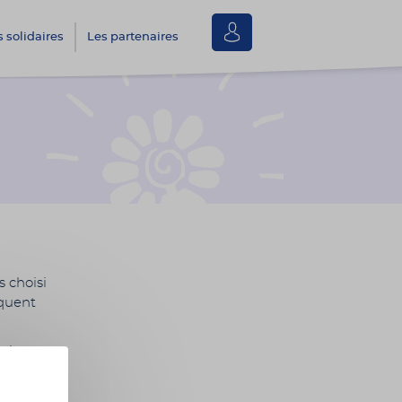
Se
s solidaires
Les partenaires
connecter
 choisi
équent
ation
hérent