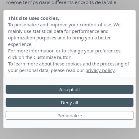
même temps dans différents endroits de la ville.
This site uses cookies,
To personalize and improve your comfort of use. We
Date :
05 au 08 novembre 2020
mainly use statistical data for performance and
Lieu :
MENTON (Alpes-Maritimes)
optimization purposes and to bring you a better
experience.
For more information or to change your preferences,
click on the Customize button.
To learn more about these cookies and the processing of
your personal data, please read our
privacy policy
.
Accept all
Deny all
Personalize