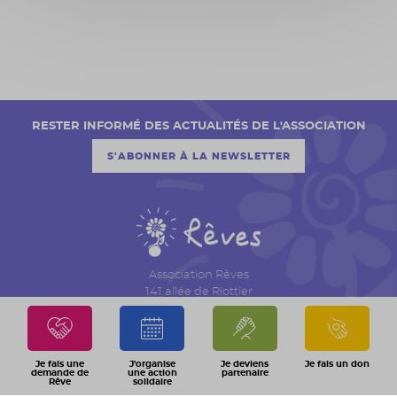
RESTER INFORMÉ DES ACTUALITÉS DE L'ASSOCIATION
S'ABONNER À LA NEWSLETTER
Association Rêves
141 allée de Riottier
CS 7007 – Limas
69651 Villefranche sur Saône Cedex
04 74 06 30 00
Je fais une
J'organise
Je deviens
Je fais un don
demande de
une action
partenaire
Rêve
solidaire