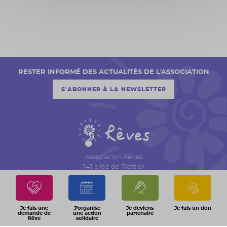
RESTER INFORMÉ DES ACTUALITÉS DE L'ASSOCIATION
S'ABONNER À LA NEWSLETTER
Association Rêves
141 allée de Riottier
CS 7007 – Limas
69651 Villefranche sur Saône Cedex
04 74 06 30 00
Je fais une
J'organise
Je deviens
Je fais un don
demande de
une action
partenaire
Rêve
solidaire