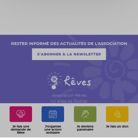
RESTER INFORMÉ DES ACTUALITÉS DE L'ASSOCIATION
S'ABONNER À LA NEWSLETTER
Association Rêves
141 allée de Riottier
CS 7007 – Limas
69651 Villefranche sur Saône Cedex
04 74 06 30 00
Je fais une
J'organise
Je deviens
Je fais un don
demande de
une action
partenaire
Rêve
solidaire