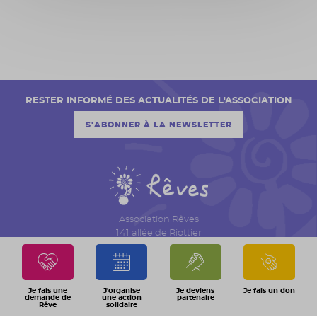
RESTER INFORMÉ DES ACTUALITÉS DE L'ASSOCIATION
S'ABONNER À LA NEWSLETTER
Association Rêves
141 allée de Riottier
CS 7007 – Limas
69651 Villefranche sur Saône Cedex
04 74 06 30 00
Je fais une
J'organise
Je deviens
Je fais un don
demande de
une action
partenaire
Rêve
solidaire