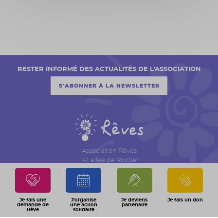
RESTER INFORMÉ DES ACTUALITÉS DE L'ASSOCIATION
S'ABONNER À LA NEWSLETTER
Association Rêves
141 allée de Riottier
CS 7007 – Limas
69651 Villefranche sur Saône Cedex
04 74 06 30 00
Je fais une
J'organise
Je deviens
Je fais un don
demande de
une action
partenaire
Rêve
solidaire