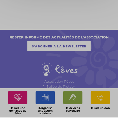
RESTER INFORMÉ DES ACTUALITÉS DE L'ASSOCIATION
S'ABONNER À LA NEWSLETTER
Association Rêves
141 allée de Riottier
CS 7007 – Limas
69651 Villefranche sur Saône Cedex
04 74 06 30 00
Je fais une
J'organise
Je deviens
Je fais un don
demande de
une action
partenaire
Rêve
solidaire