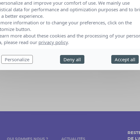
personalize and improve your comfort of use. We mainly use
tistical data for performance and optimization purposes and to br
 a better experience.
 more information or to change your preferences, click on the
tomize button.
learn more about these cookies and the processing of your perso
a, please read our
privacy policy
.
Personalize
Deny all
Accept all
REST
DE L
QUI SOMMES NOUS ?
ACTUALITÉS