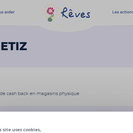
s aider
Les action
Association
Rêves
ETIZ
 de cash back en magasins physique
28 Août 2017 au 28 Août 2018
s site uses cookies,