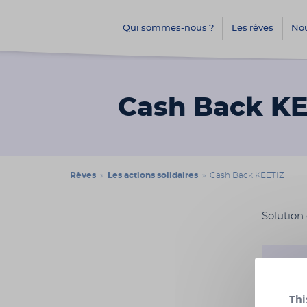
Qui sommes-nous ?
Les rêves
Nou
Cash Back KE
Rêves
»
Les actions solidaires
» Cash Back KEETIZ
Solution
Date :
Thi