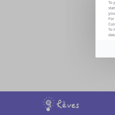
To 
sta
you
For
Cus
To 
dat