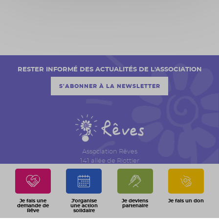
RESTER INFORMÉ DES ACTUALITÉS DE L'ASSOCIATION
S'ABONNER À LA NEWSLETTER
Association Rêves
141 allée de Riottier
CS 7007 – Limas
69651 Villefranche sur Saône Cedex
04 74 06 30 00
Je fais une
J'organise
Je deviens
Je fais un don
demande de
une action
partenaire
Rêve
solidaire