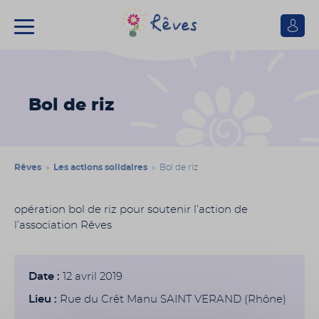
Se
connect
Association
Rêves
Bol de riz
Rêves
»
Les actions solidaires
» Bol de riz
opération bol de riz pour soutenir l’action de
l’association Rêves
Date :
12 avril 2019
Lieu :
Rue du Crêt Manu SAINT VERAND (Rhône)