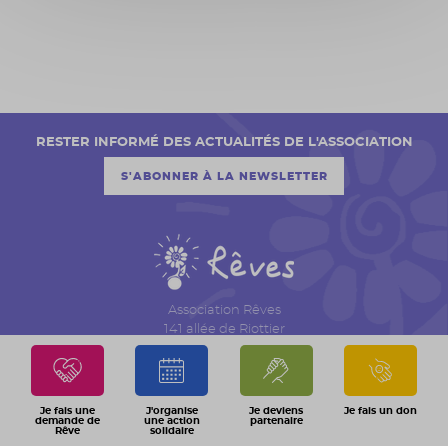
RESTER INFORMÉ DES ACTUALITÉS DE L'ASSOCIATION
S'ABONNER À LA NEWSLETTER
Association Rêves
141 allée de Riottier
CS 7007 – Limas
69651 Villefranche sur Saône Cedex
04 74 06 30 00
Je fais une
J'organise
Je deviens
Je fais un don
demande de
une action
partenaire
Rêve
solidaire