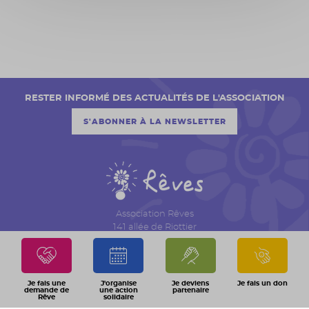
RESTER INFORMÉ DES ACTUALITÉS DE L'ASSOCIATION
S'ABONNER À LA NEWSLETTER
Association Rêves
141 allée de Riottier
CS 7007 – Limas
69651 Villefranche sur Saône Cedex
04 74 06 30 00
Je fais une
J'organise
Je deviens
Je fais un don
demande de
une action
partenaire
Rêve
solidaire