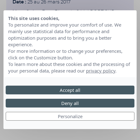
Date :
25 au 26 mars 2017
Lieu :
Saône Expo Place du 8 Mai PORT SUR
This site uses cookies,
SAÔNE (Doubs)
To personalize and improve your comfort of use. We
mainly use statistical data for performance and
optimization purposes and to bring you a better
experience.
For more information or to change your preferences,
click on the Customize button.
To learn more about these cookies and the processing of
your personal data, please read our
privacy policy
.
Accept all
Deny all
Personalize