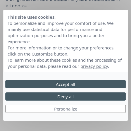
attendus).
This site uses cookies,
To personalize and improve your comfort of use. We
Date :
17 au 19 septembre 2021
mainly use statistical data for performance and
optimization purposes and to bring you a better
Lieu :
Lyon (Rhône)
experience.
Organisé par :
BDE EM LYON
For more information or to change your preferences,
click on the Customize button.
To learn more about these cookies and the processing of
your personal data, please read our
privacy policy
.
Accept all
Deny all
Personalize