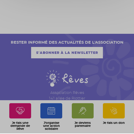
RESTER INFORMÉ DES ACTUALITÉS DE L'ASSOCIATION
S'ABONNER À LA NEWSLETTER
Association Rêves
141 allée de Riottier
CS 7007 – Limas
69651 Villefranche sur Saône Cedex
04 74 06 30 00
Je fais une
J'organise
Je deviens
Je fais un don
demande de
une action
partenaire
Rêve
solidaire